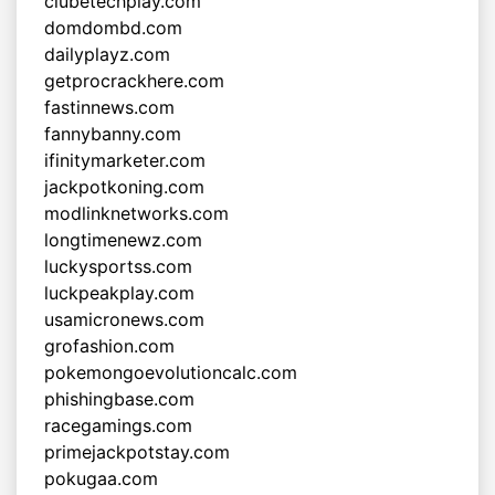
clubetechplay.com
domdombd.com
dailyplayz.com
getprocrackhere.com
fastinnews.com
fannybanny.com
ifinitymarketer.com
jackpotkoning.com
modlinknetworks.com
longtimenewz.com
luckysportss.com
luckpeakplay.com
usamicronews.com
grofashion.com
pokemongoevolutioncalc.com
phishingbase.com
racegamings.com
primejackpotstay.com
pokugaa.com