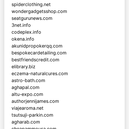
spiderclothing.net
wondergadgetsshop.com
seatgurunews.com
3net.info
codeplex.info
okena.info
akunidpropokerqq.com
bespokecardetailing.com
bestfriendscredit.com
elibrary.biz
eczema-naturalcures.com
astro-bath.com
aghapal.com
altu-expo.com
authorjennijames.com
viajearoma.net
tsutsuji-parkin.com
agharab.com
cheapammousa.com