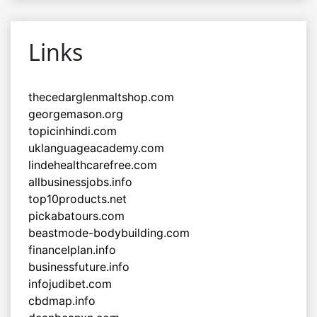
Links
thecedarglenmaltshop.com
georgemason.org
topicinhindi.com
uklanguageacademy.com
lindehealthcarefree.com
allbusinessjobs.info
top10products.net
pickabatours.com
beastmode-bodybuilding.com
financelplan.info
businessfuture.info
infojudibet.com
cbdmap.info