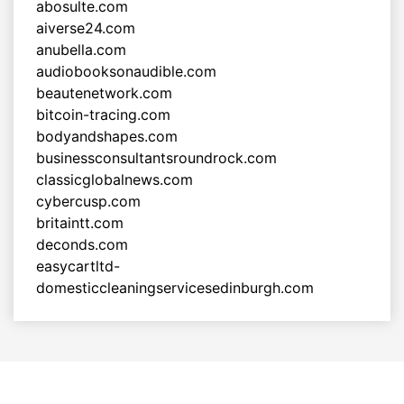
abosulte.com
aiverse24.com
anubella.com
audiobooksonaudible.com
beautenetwork.com
bitcoin-tracing.com
bodyandshapes.com
businessconsultantsroundrock.com
classicglobalnews.com
cybercusp.com
britaintt.com
deconds.com
easycartltd-
domesticcleaningservicesedinburgh.com