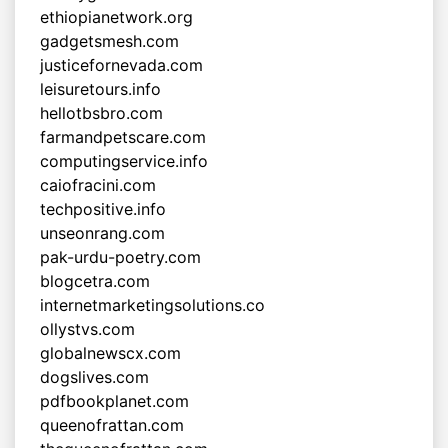
ethiopianetwork.org
gadgetsmesh.com
justicefornevada.com
leisuretours.info
hellotbsbro.com
farmandpetscare.com
computingservice.info
caiofracini.com
techpositive.info
unseonrang.com
pak-urdu-poetry.com
blogcetra.com
internetmarketingsolutions.co
ollystvs.com
globalnewscx.com
dogslives.com
pdfbookplanet.com
queenofrattan.com