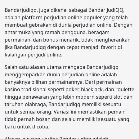
Bandarjudiqq, juga dikenal sebagai Bandar JudiQQ,
adalah platform perjudian online populer yang telah
membuat gebrakan di dunia perjudian online. Dengan
antarmuka yang ramah pengguna, beragam
permainan, dan bonus menarik, tidak mengherankan
jika Bandarjudiqq dengan cepat menjadi favorit di
kalangan penjudi online.
Salah satu alasan utama mengapa Bandarjudiqq
menggemparkan dunia perjudian online adalah
banyaknya pilihan permainannya. Dari permainan
kasino tradisional seperti poker, blackjack, dan roulette
hingga penawaran yang lebih modern seperti slot dan
taruhan olahraga, Bandarjudiqq memiliki sesuatu
untuk semua orang. Variasi ini memastikan pemain
tidak pernah bosan dan selalu memiliki sesuatu yang
baru untuk dicoba.
Alasan lain popularitas Bandarjudiqq adalah