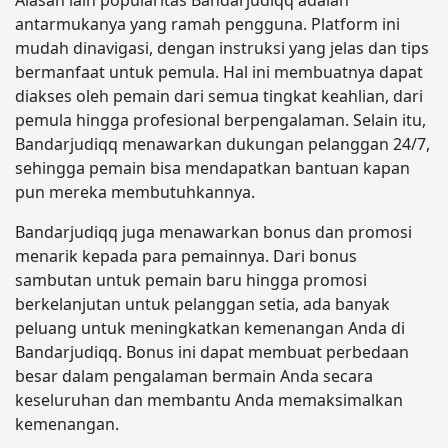
antarmukanya yang ramah pengguna. Platform ini
mudah dinavigasi, dengan instruksi yang jelas dan tips
bermanfaat untuk pemula. Hal ini membuatnya dapat
diakses oleh pemain dari semua tingkat keahlian, dari
pemula hingga profesional berpengalaman. Selain itu,
Bandarjudiqq menawarkan dukungan pelanggan 24/7,
sehingga pemain bisa mendapatkan bantuan kapan
pun mereka membutuhkannya.
Bandarjudiqq juga menawarkan bonus dan promosi
menarik kepada para pemainnya. Dari bonus
sambutan untuk pemain baru hingga promosi
berkelanjutan untuk pelanggan setia, ada banyak
peluang untuk meningkatkan kemenangan Anda di
Bandarjudiqq. Bonus ini dapat membuat perbedaan
besar dalam pengalaman bermain Anda secara
keseluruhan dan membantu Anda memaksimalkan
kemenangan.