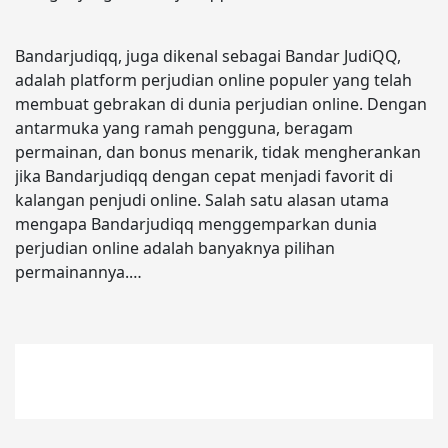
Bandarjudiqq, juga dikenal sebagai Bandar JudiQQ,
adalah platform perjudian online populer yang telah
membuat gebrakan di dunia perjudian online. Dengan
antarmuka yang ramah pengguna, beragam
permainan, dan bonus menarik, tidak mengherankan
jika Bandarjudiqq dengan cepat menjadi favorit di
kalangan penjudi online. Salah satu alasan utama
mengapa Bandarjudiqq menggemparkan dunia
perjudian online adalah banyaknya pilihan
permainannya.…