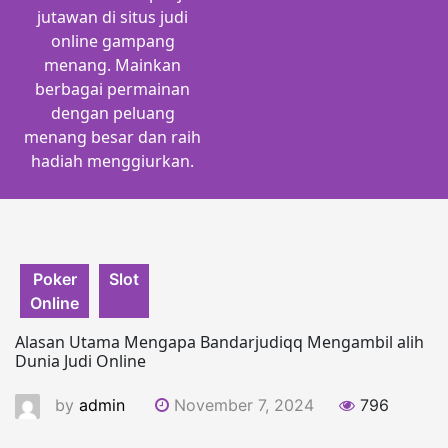
jutawan di situs judi
online gampang
menang. Mainkan
berbagai permainan
dengan peluang
menang besar dan raih
hadiah menggiurkan.
Poker
Slot
Online
Alasan Utama Mengapa Bandarjudiqq Mengambil alih
Dunia Judi Online
by
admin
November 7, 2024
796