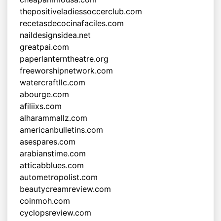
thepositiveladiessoccerclub.com
recetasdecocinafaciles.com
naildesignsidea.net
greatpai.com
paperlanterntheatre.org
freeworshipnetwork.com
watercraftllc.com
abourge.com
afiliixs.com
alharammallz.com
americanbulletins.com
asespares.com
arabianstime.com
atticabblues.com
autometropolist.com
beautycreamreview.com
coinmoh.com
cyclopsreview.com