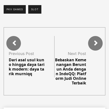
PKV GAMES
SLOT
Previous Post
Next Post
Dari asal usul kun
Bebaskan Keme
o hingga daya tari
nangan Berunt
k modern: daya ta
un Anda denga
rik murniqq
n IndoQQ: Platf
orm Judi Online
Terbaik