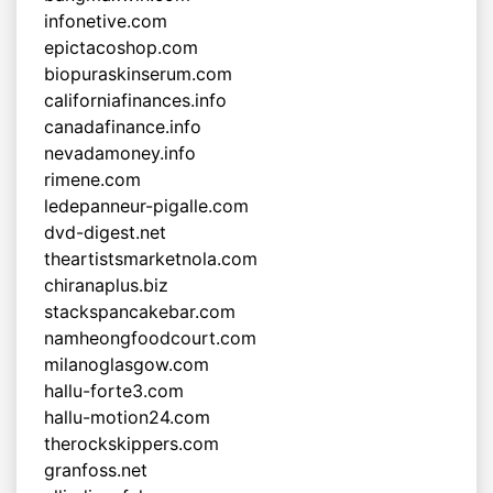
infonetive.com
epictacoshop.com
biopuraskinserum.com
californiafinances.info
canadafinance.info
nevadamoney.info
rimene.com
ledepanneur-pigalle.com
dvd-digest.net
theartistsmarketnola.com
chiranaplus.biz
stackspancakebar.com
namheongfoodcourt.com
milanoglasgow.com
hallu-forte3.com
hallu-motion24.com
therockskippers.com
granfoss.net